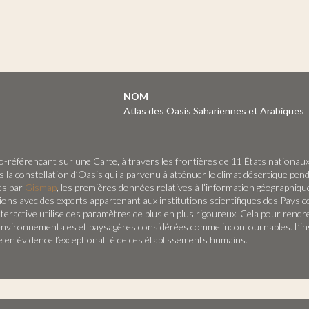
NOM
Atlas des Oasis Sahariennes et Arabiques
o-référençant sur une Carte, à travers les frontières de 11 États nationaux,
la constellation d’Oasis qui a parvenu à atténuer le climat désertique pend
es par
Gismap
, les premières données relatives à l’information géographiq
ns avec des experts appartenant aux institutions scientifiques des Pays c
te interactive utilise des paramètres de plus en plus rigoureux. Cela pour re
s, environnementales et paysagères considérées comme incontournables. L’in
e en évidence l’exceptionalité de ces établissements humains.