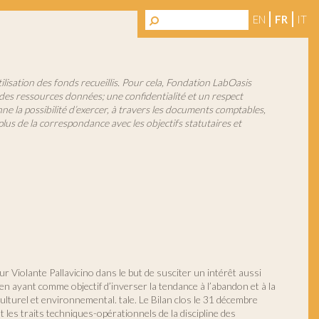
EN
FR
IT
tilisation des fonds recueillis. Pour cela, Fondation LabOasis
e des ressources données; une confidentialité et un respect
ne la possibilité d’exercer, à travers les documents comptables,
plus de la correspondance avec les objectifs statutaires et
r Violante Pallavicino dans le but de susciter un intérêt aussi
n ayant comme objectif d’inverser la tendance à l’abandon et à la
lturel et environnemental. tale. Le Bilan clos le 31 décembre
 les traits techniques-opérationnels de la discipline des