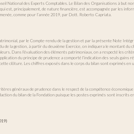
onseil National des Experts Comptables. Le Bilan des Organisations à but no
 qui est, principalement, de nature financière, est accompagnée par les infor
t menée, comme pour l’année 2019, par Dott. Roberto Capriata.
 Patrimonial, par le Compte-rendu de la gestion et par la présente Note Inté
ndu de la gestion, à partir du deuxième Exercice, on indiquera le montant du
eurs. Dans l’évaluation des éléments patrimoniaux, on a respecté les critères
application du principe de prudence a comporté l’indication des seuls gains réal
te clôture. Les chiffres exposés dans le corps du bilan sont exprimés en uni
 critères généraux de prudence dans le respect de la compétence économique et 
édaction du bilan de la Fondation puisque les postes exprimés sont inscrits 
019)