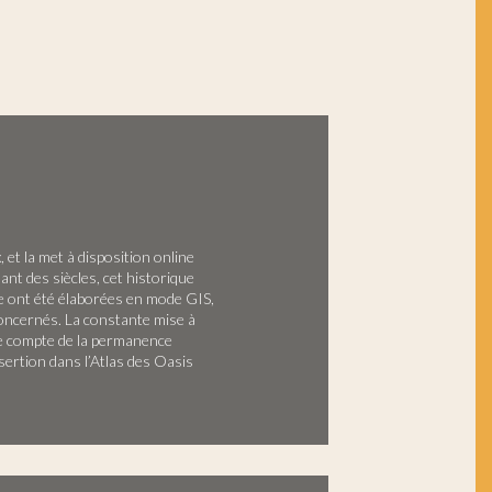
 et la met à disposition online
ant des siècles, cet historique
ue ont été élaborées en mode GIS,
oncernés. La constante mise à
ndre compte de la permanence
sertion dans l’Atlas des Oasis