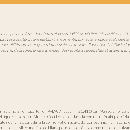
nsparence à ses donateurs et la possibilité de vérifier l’efficacité dans l’u
tiatives à soutenir; une gestion transparente, correcte, efficace et efficient
ont les différentes catégories intéressées auxquelles Fondation LabOasis don
 œuvre, de la cohérence entre elles, des résultats recherchés et atteints, en 
 acte notarié (répertoire n.44.909 recueil n. 21.416) par l’Associé Fondateu
rique du Nord, en Afrique Occidentale et dans la péninsule Arabique. Cela e
s qui y habitent dans la conservation active de leur patrimoine historic-cu
le code civil en matière de bilans pour les sociétés commerciales et suivant