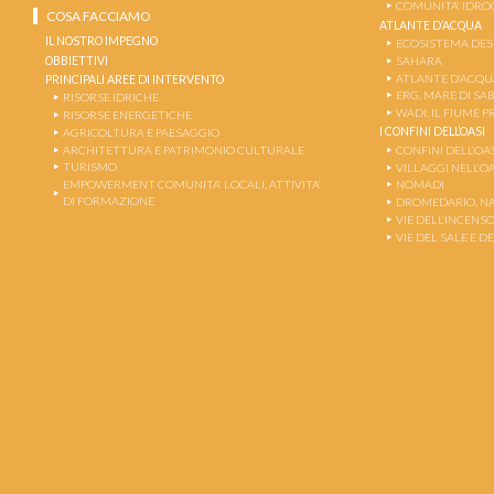
COMUNITA’ IDRO
COSA FACCIAMO
ATLANTE D’ACQUA
IL NOSTRO IMPEGNO
ECOSISTEMA DE
OBBIETTIVI
SAHARA
ATLANTE D’ACQU
PRINCIPALI AREE DI INTERVENTO
ERG, MARE DI SAB
RISORSE IDRICHE
WADI, IL FIUME 
RISORSE ENERGETICHE
I CONFINI DELL’OASI
AGRICOLTURA E PAESAGGIO
ARCHITETTURA E PATRIMONIO CULTURALE
CONFINI DELL’OA
TURISMO
VILLAGGI NELL’O
EMPOWERMENT COMUNITA’ LOCALI, ATTIVITA’
NOMADI
DI FORMAZIONE
DROMEDARIO, NA
VIE DELL’INCENSO
VIE DEL SALE E D