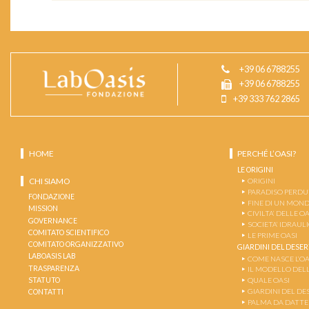
+39 06 6788255
+39 06 6788255
+39 333 762 2865
HOME
PERCHÉ L’OASI?
LE ORIGINI
CHI SIAMO
ORIGINI
PARADISO PERD
FONDAZIONE
FINE DI UN MON
MISSION
CIVILTA’ DELLE OA
GOVERNANCE
SOCIETA’ IDRAUL
COMITATO SCIENTIFICO
LE PRIME OASI
COMITATO ORGANIZZATIVO
GIARDINI DEL DESE
LABOASIS LAB
COME NASCE L’OA
TRASPARENZA
IL MODELLO DEL
STATUTO
QUALE OASI
GIARDINI DEL DE
CONTATTI
PALMA DA DATT