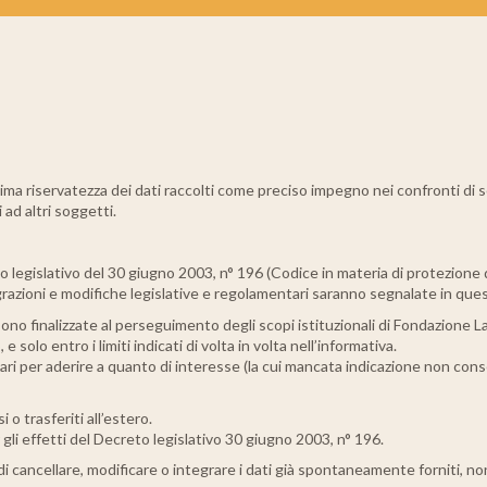
a riservatezza dei dati raccolti come preciso impegno nei confronti di so
 ad altri soggetti.
o legislativo del 30 giugno 2003, n° 196 (Codice in materia di protezione d
razioni e modifiche legislative e regolamentari saranno segnalate in que
sono finalizzate al perseguimento degli scopi istituzionali di Fondazione L
 e solo entro i limiti indicati di volta in volta nell’informativa.
 per aderire a quanto di interesse (la cui mancata indicazione non consen
 o trasferiti all’estero.
 gli effetti del Decreto legislativo 30 giugno 2003, n° 196.
e di cancellare, modificare o integrare i dati già spontaneamente forniti, 