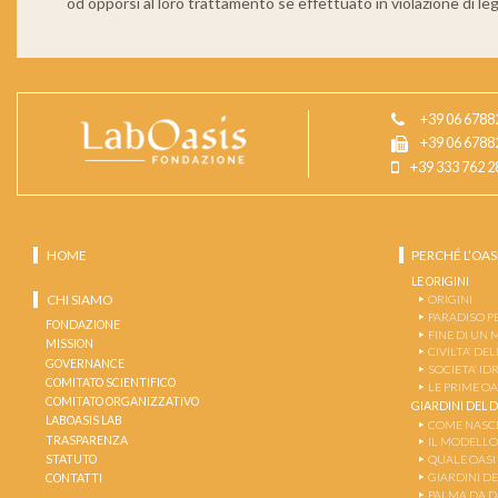
od opporsi al loro trattamento se effettuato in violazione di le
+39 06 6788
+39 06 6788
+39 333 762 2
HOME
PERCHÉ L’OAS
LE ORIGINI
CHI SIAMO
ORIGINI
PARADISO 
FONDAZIONE
FINE DI UN
MISSION
CIVILTA’ DEL
GOVERNANCE
SOCIETA’ I
COMITATO SCIENTIFICO
LE PRIME OA
COMITATO ORGANIZZATIVO
GIARDINI DEL 
LABOASIS LAB
COME NASCE
TRASPARENZA
IL MODELLO
STATUTO
QUALE OASI
GIARDINI D
CONTATTI
PALMA DA 