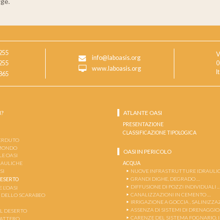
gge.
255
V
info@laboasis.org
255
0
www.laboasis.org
I
865
I?
ATLANTE OASI
PRESENTAZIONE
CLASSIFICAZIONE TIPOLOGICA
PERDUTO
 MONDO
OASI IN PERICOLO
LE OASI
ACQUA
DRAULICHE
SI
NUOVE INFRASTRUTTURE IDRAULIC
GRANDI DIGHE, DEGRADO …
DESERTO
DIFFUSIONE DI POZZI INDIVIDUALI 
 L’OASI
CANALIZZAZIONI IN CEMENTO …
 DELLO SCARABEO
IRRIGAZIONE A GOCCIA , SALINIZZA
ASSENZA DI SISTEMI DI DRENAGGIO
EL DESERTO
CARENZE DEL SISTEMA FOGNARIO,
DATTERO