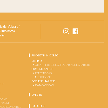
ia del Velabro 4
0186 Roma
talia
PROGETTI IN CORSO
RICERCA
ATLANTE DELLE OASI SAHARIANE E ARABICHE
COMUNICAZIONE
EFFETTO OASI
FOTOGRAFI
DOCUMENTAZIONE
HE …
DATABASE OASI
…
ON SITE
ZIONE …
, DANNI …
DATABASE
 INQUINAMENTO …