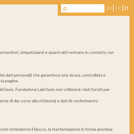
EN
FR
IT
stenitori, simpatizzanti e quanti altri entrano in contatto con
ei dati personali) che garantisce una sicura, controllata e
sta pagina.
abOasis. Fondazione LabOasis non utilizzerà i dati forniti per
te di dar corso alla richiesta) e dati di conferimento
nonché richiederne il blocco, la trasformazione in forma anonima