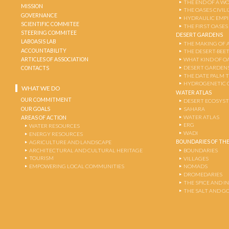
THE END OF A W
MISSION
THE OASES CIVIL
GOVERNANCE
HYDRAULIC EMPI
SCIENTIFIC COMMITEE
THE FIRST OASES
STEERING COMMITEE
DESERT GARDENS
LABOASIS LAB
THE MAKING OF 
ACCOUNTABILITY
THE DESERT-BEE
ARTICLES OF ASSOCIATION
WHAT KIND OF OA
DESERT GARDEN
CONTACTS
THE DATE PALM 
HYDROGENETIC 
WHAT WE DO
WATER ATLAS
OUR COMMITMENT
DESERT ECOSYS
OUR GOALS
SAHARA
WATER ATLAS
AREAS OF ACTION
ERG
WATER RESOURCES
WADI
ENERGY RESOURCES
BOUNDARIES OF THE
AGRICULTURE AND LANDSCAPE
ARCHITECTURAL AND CULTURAL HERITAGE
BOUNDARIES
TOURISM
VILLAGES
EMPOWERING LOCAL COMMUNITIES
NOMADS
DROMEDARIES
THE SPICE AND 
THE SALT AND G