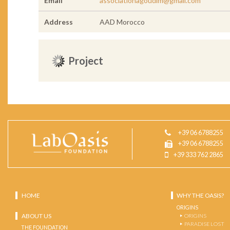
Email
associationagoudim@gmail.com
Address
AAD Morocco
Project
+39 06 6788255
+39 06 6788255
+39 333 762 2865
HOME
WHY THE OASIS?
ORIGINS
ABOUT US
ORIGINS
PARADISE LOST
THE FOUNDATION