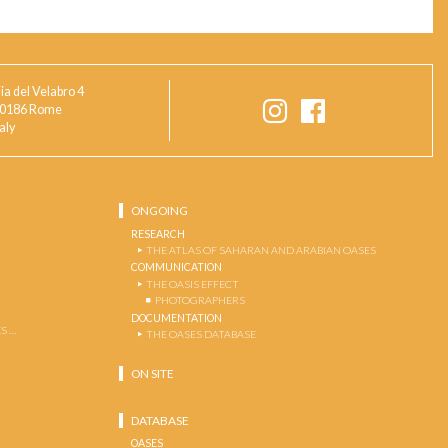
ia del Velabro 4
0186 Rome
taly
ONGOING
RESEARCH
THE ATLAS OF SAHARAN AND ARABIAN OASES
COMMUNICATION
THE OASIS EFFECT
PHOTOGRAPHERS
DOCUMENTATION
S …
THE OASES DATABASE
ON SITE
DATABASE
OASES