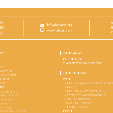
255
V
info@laboasis.org
255
0
www.laboasis.org
I
865
IS?
OASES ATLAS
PRESENTATION
CLASSIFICATION BY TYPOLOGY
OST
 A WORLD
OASIS IN DANGER
CIVILIZATION
WATER
 EMPIRES
OASES
NEW HYDRAULIC INFRASTRUCTURE
DAMS …
ENS
INDIVIDUAL WATERWELLS …
 OF AN OASIS
CONCRETE WATER CHANNELS …
-BEETLE MODEL
SOIL SALINIZATION …
OF OASIS?
DAMAGE TO CROPS …
RDENS
LACK OF SEWAGE …
ALM TREE
EARTH
TIC COMMUNITIES