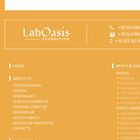
+39 06 6788
+39 06 6788
+39 333 762 2
HOME
WHY THE OAS
ORIGINS
ABOUT US
ORIGINS
PARADISE L
THE FOUNDATION
THE END OF
MISSION
THE OASES 
GOVERNANCE
HYDRAULIC
SCIENTIFIC COMMITEE
THE FIRST 
STEERING COMMITEE
DESERT GARD
LABOASIS LAB
THE MAKING
ACCOUNTABILITY
THE DESERT
ARTICLES OF ASSOCIATION
WHAT KIND 
DESERT GA
CONTACTS
THE DATE P
HYDROGENE