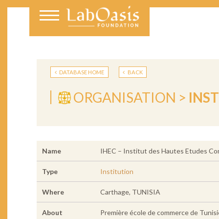
DATABASE HOME
BACK
ORGANISATION >
INS
Name
IHEC – Institut des Hautes Etudes Co
Type
Institution
Where
Carthage, TUNISIA
About
Première école de commerce de Tunisie