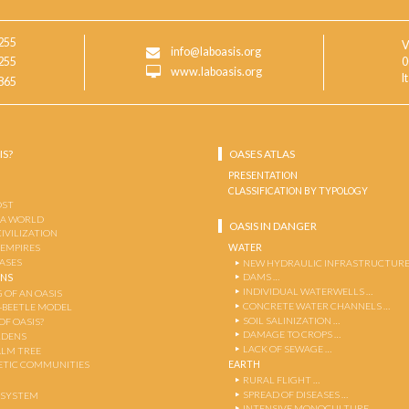
255
V
info@laboasis.org
255
0
www.laboasis.org
I
865
IS?
OASES ATLAS
PRESENTATION
CLASSIFICATION BY TYPOLOGY
OST
 A WORLD
OASIS IN DANGER
CIVILIZATION
WATER
 EMPIRES
OASES
NEW HYDRAULIC INFRASTRUCTURE
DAMS …
ENS
INDIVIDUAL WATERWELLS …
 OF AN OASIS
CONCRETE WATER CHANNELS …
-BEETLE MODEL
SOIL SALINIZATION …
OF OASIS?
DAMAGE TO CROPS …
RDENS
LACK OF SEWAGE …
ALM TREE
EARTH
TIC COMMUNITIES
RURAL FLIGHT …
SPREAD OF DISEASES …
OSYSTEM
INTENSIVE MONOCULTURE …