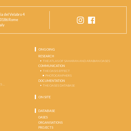
ia del Velabro 4
0186 Rome
taly
ONGOING
RESEARCH
THE ATLAS OF SAHARAN AND ARABIAN OASES
COMMUNICATION
THE OASIS EFFECT
PHOTOGRAPHERS
DOCUMENTATION
S …
THE OASES DATABASE
ON SITE
DATABASE
OASES
ORGANISATIONS
PROJECTS