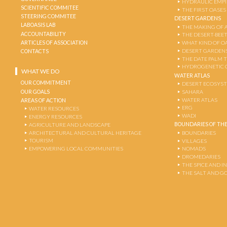
HYDRAULIC EMPI
SCIENTIFIC COMMITEE
THE FIRST OASES
STEERING COMMITEE
DESERT GARDENS
LABOASIS LAB
THE MAKING OF 
ACCOUNTABILITY
THE DESERT-BEE
ARTICLES OF ASSOCIATION
WHAT KIND OF OA
DESERT GARDEN
CONTACTS
THE DATE PALM 
HYDROGENETIC 
WHAT WE DO
WATER ATLAS
OUR COMMITMENT
DESERT ECOSYS
OUR GOALS
SAHARA
WATER ATLAS
AREAS OF ACTION
ERG
WATER RESOURCES
WADI
ENERGY RESOURCES
BOUNDARIES OF THE
AGRICULTURE AND LANDSCAPE
ARCHITECTURAL AND CULTURAL HERITAGE
BOUNDARIES
TOURISM
VILLAGES
EMPOWERING LOCAL COMMUNITIES
NOMADS
DROMEDARIES
THE SPICE AND 
THE SALT AND G