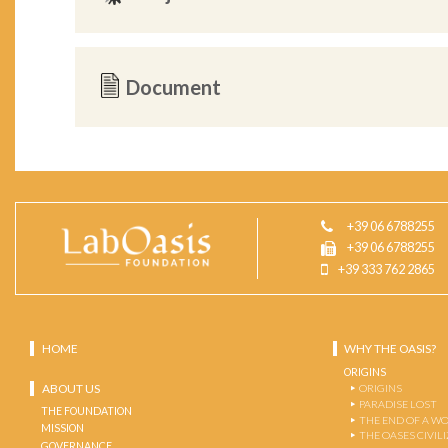
Document
+39 06 6788255
+39 06 6788255
+39 333 762 2865
HOME
WHY THE OASIS?
ORIGINS
ABOUT US
ORIGINS
PARADISE LOST
THE FOUNDATION
THE END OF A W
MISSION
THE OASES CIVIL
GOVERNANCE