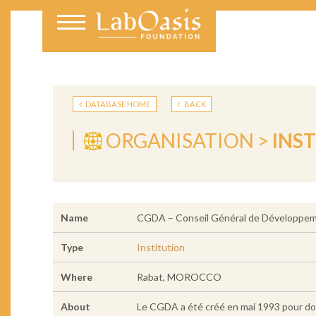
DATABASE HOME
BACK
ORGANISATION >
INS
Name
CGDA – Conseil Général de Développem
Type
Institution
Where
Rabat, MOROCCO
About
Le CGDA a été créé en mai 1993 pour dote