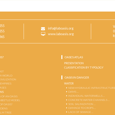
255
V
info@laboasis.org
255
0
www.laboasis.org
I
865
IS?
OASES ATLAS
PRESENTATION
CLASSIFICATION BY TYPOLOGY
OST
 A WORLD
OASIS IN DANGER
CIVILIZATION
WATER
 EMPIRES
OASES
NEW HYDRAULIC INFRASTRUCTURE
DAMS …
ENS
INDIVIDUAL WATERWELLS …
 OF AN OASIS
CONCRETE WATER CHANNELS …
-BEETLE MODEL
SOIL SALINIZATION …
OF OASIS?
DAMAGE TO CROPS …
RDENS
LACK OF SEWAGE …
ALM TREE