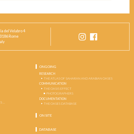
ia del Velabro 4
0186 Rome
taly
ONGOING
RESEARCH
THE ATLAS OF SAHARAN AND ARABIAN OASES
COMMUNICATION
THE OASIS EFFECT
PHOTOGRAPHERS
DOCUMENTATION
S …
THE OASES DATABASE
ON SITE
DATABASE