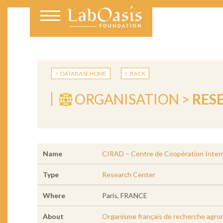
DATABASE HOME
BACK
ORGANISATION >
RES
Name
CIRAD – Centre de Coopération Inter
Type
Research Center
Where
Paris, FRANCE
About
Organisme français de recherche agron